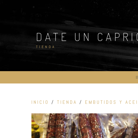
Skip
to
content
DATE UN CAPR
TIENDA
INICIO
/
TIENDA
/
EMBUTIDOS Y ACE