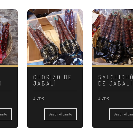
CHORIZO DE
SALCHICH
O
JABALÍ
DE JABALÍ
4,70
€
4,70
€
arrito
Añadir Al Carrito
Añadir Al Carr