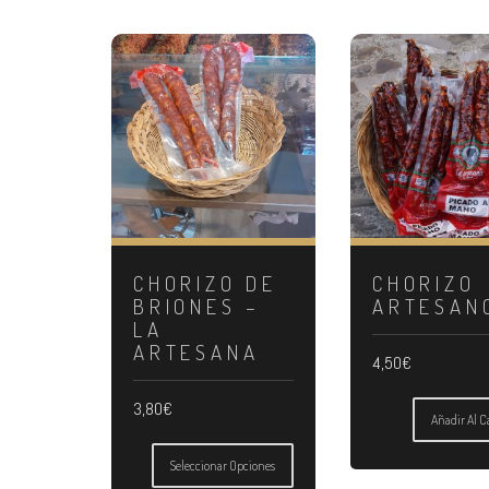
CHORIZO DE
CHORIZO
BRIONES –
ARTESAN
LA
ARTESANA
4,50
€
3,80
€
Añadir Al C
Este
producto
Seleccionar Opciones
tiene