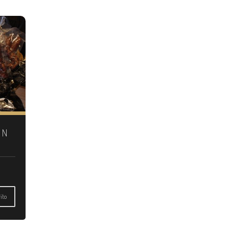
ÓN
ito