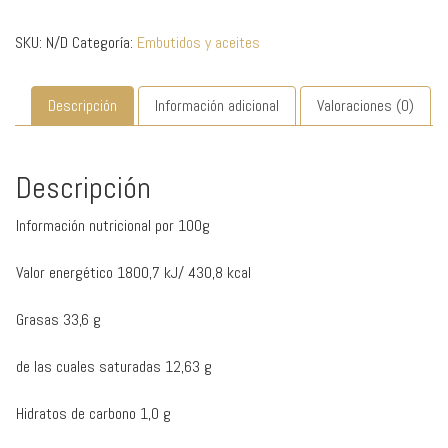
Briones
-
SKU:
N/D
Categoría:
Embutidos y aceites
La
Artesana
cantidad
Descripción
Información adicional
Valoraciones (0)
Descripción
Información nutricional por 100g
Valor energético 1800,7 kJ/ 430,8 kcal
Grasas 33,6 g
de las cuales saturadas 12,63 g
Hidratos de carbono 1,0 g