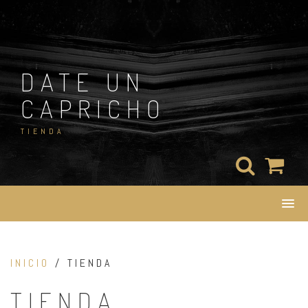
Skip
to
content
DATE UN
CAPRICHO
TIENDA
INICIO
/ TIENDA
TIENDA