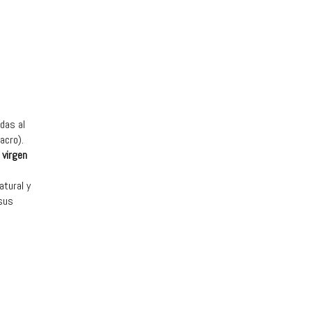
das al
acro).
 virgen
atural y
 sus