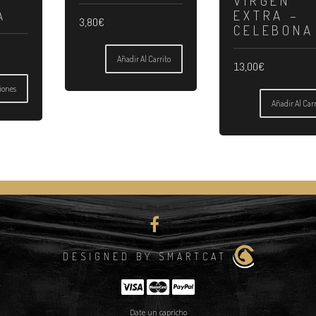
VIRGEN
A
EXTRA –
3,80
€
CELEBONA
Añadir Al Carrito
13,00
€
iones
Añadir Al Carr
DESIGNED BY SMARTCAT
Date un capricho