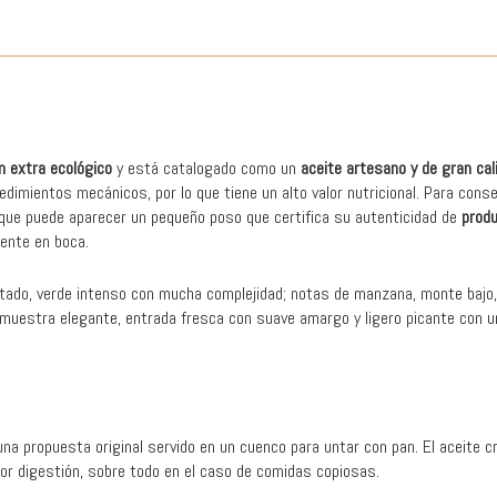
(Ecológico)
cantidad
en extra ecológico
y está catalogado como un
aceite artesano y de gran cal
imientos mecánicos, por lo que tiene un alto valor nutricional. Para conse
o que puede aparecer un pequeño poso que certifica su autenticidad de
prod
tente en boca.
tado, verde intenso con mucha complejidad; notas de manzana, monte bajo, 
muestra elegante, entrada fresca con suave amargo y ligero picante con un
a propuesta original servido en un cuenco para untar con pan. El aceite c
or digestión, sobre todo en el caso de comidas copiosas.