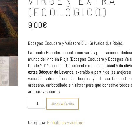
VIRGEN EXTRA
(ECOLÓGICO)
9,00
€
Bodegas Escudero y Valsacro S.L., Grávalos (La Rioja).
La familia Escudero cuenta con varias generaciones dedica
mundo del vino en Rioja (Bodegas Escudero y Bodegas Vals
Desde 2012 produce también el excepcional
aceite de oliva
extra Bécquer de Leyenda,
extraído a partir de las mejores
variedades de aceituna: la arbequina y la tosca. Un aceite n
artesano, embotellado sin filtrar para que conserve todos
aromas y sabores.
Aceite
Añadir Al Carrito
de
oliva
virgen
Categoría:
Embutidos y aceites
Extra