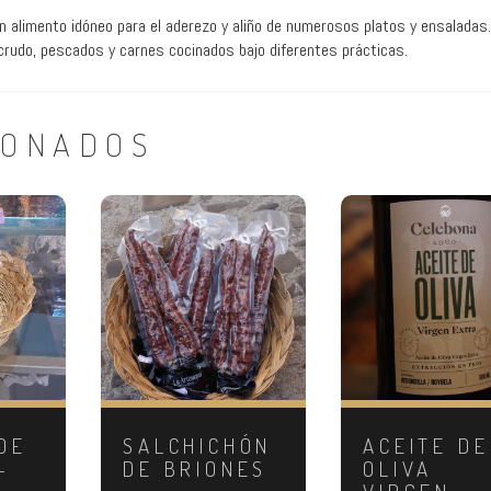
un alimento idóneo para el aderezo y aliño de numerosos platos y ensaladas.
crudo, pescados y carnes cocinados bajo diferentes prácticas.
IONADOS
DE
SALCHICHÓN
ACEITE DE
–
DE BRIONES
OLIVA