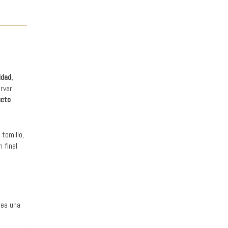
idad
,
rvar
ucto
tomillo,
 final
rea una