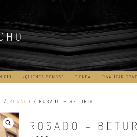
ICHO
INICIO
¿QUIÉNES SOMOS?
TIENDA
FINALIZAR COM
A
/
ROSADO
/ ROSADO – BETURIA
ROSADO – BETU