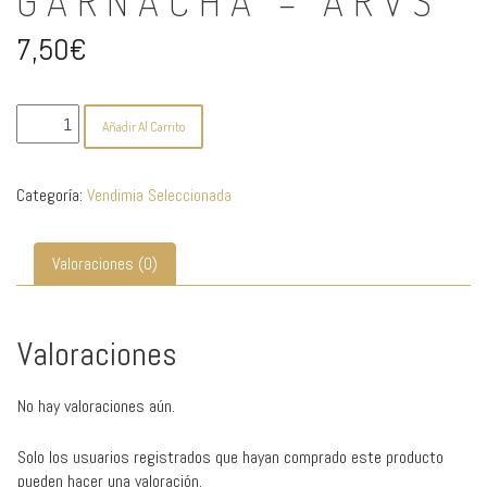
GARNACHA – ARVS
7,50
€
Garnacha
Añadir Al Carrito
-
ARVS
cantidad
Categoría:
Vendimia Seleccionada
Valoraciones (0)
Valoraciones
No hay valoraciones aún.
Solo los usuarios registrados que hayan comprado este producto
pueden hacer una valoración.