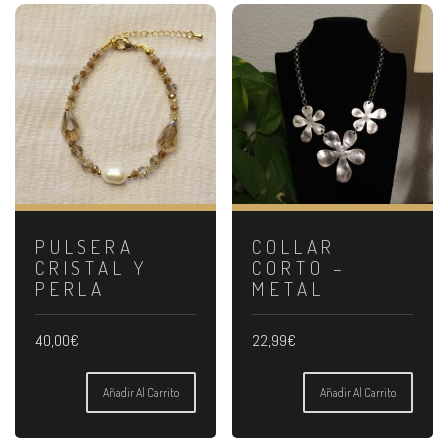
PULSERA
COLLAR
CRISTAL Y
CORTO –
PERLA
METAL
40,00
€
22,99
€
Añadir Al Carrito
Añadir Al Carrito