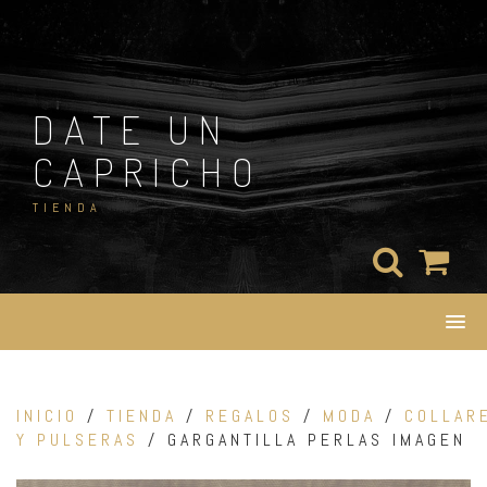
Skip
to
content
DATE UN
CAPRICHO
TIENDA
INICIO
/
TIENDA
/
REGALOS
/
MODA
/
COLLAR
Y PULSERAS
/ GARGANTILLA PERLAS IMAGEN