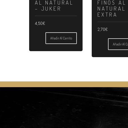
AL NATURAL
FINOS AL
– JUKER
NATURAL
EXTRA
4,50
€
2,70
€
Añadir Al Carrito
Añadir Al C