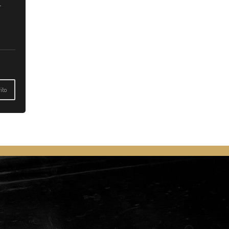
–
ito