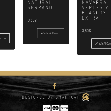
NATURAL –
NAVARRA 
 –
SERRANO
VERDES Y
BLANCOS
EXTRA
3,50
€
3,80
€
Añadir Al Carrito
arrito
Añadir Al Carr
DESIGNED BY SMARTCAT